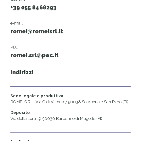
+39 055 8468293
e-mail
romei@romeisrl.it
PEC
romei.srl@pec.it
Indirizzi
Sede legale e produttiva
:
ROMEI S.R.L. Via G.di Vittorio 7 50038 Scarperia e San Piero (FI)
Deposito
:
Via della Lora 19 50030 Barberino di Mugello (FI)