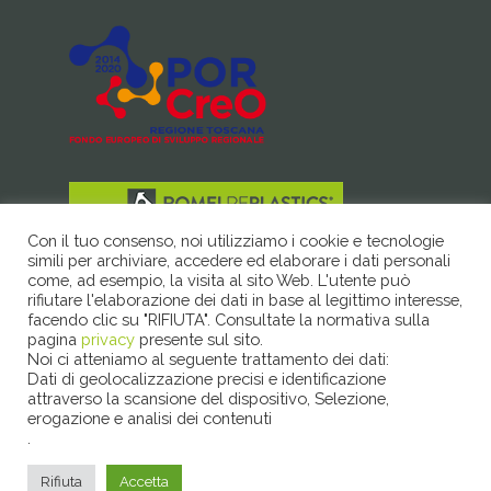
ROMEI S.R.L. Via G.di Vittorio 7
Con il tuo consenso, noi utilizziamo i cookie e tecnologie
50038 Scarperia e San Piero (FI)
simili per archiviare, accedere ed elaborare i dati personali
come, ad esempio, la visita al sito Web. L'utente può
Tel +39 0558468293
rifiutare l'elaborazione dei dati in base al legittimo interesse,
Fax +39 0558430938
facendo clic su "RIFIUTA". Consultate la normativa sulla
romei@romeisrl.it
pagina
privacy
presente sul sito.
Partita Iva | Codice fiscale | Registro Imprese |
Noi ci atteniamo al seguente trattamento dei dati:
04503100481
Dati di geolocalizzazione precisi e identificazione
attraverso la scansione del dispositivo, Selezione,
erogazione e analisi dei contenuti
.
© 2026 Romei RePlastics. All Rights Reserved. Credits.
Rifiuta
Accetta
StudioSisti